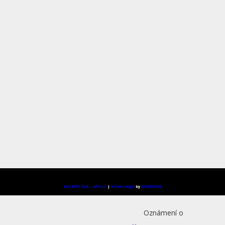
IVA BITTOVÁ – official
|
Webdesign
by
GRAFIQUE
Oznámení o