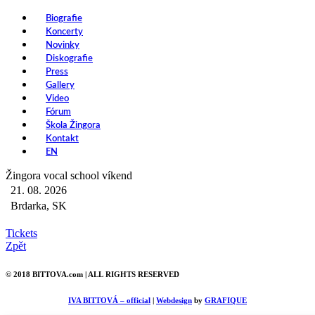
Biografie
Koncerty
Novinky
Diskografie
Press
Gallery
Video
Fórum
Škola Žingora
Kontakt
EN
Žingora vocal school víkend
21. 08. 2026
Brdarka, SK
Tickets
Zpět
© 2018 BITTOVA.com | ALL RIGHTS RESERVED
IVA BITTOVÁ – official
|
Webdesign
by
GRAFIQUE