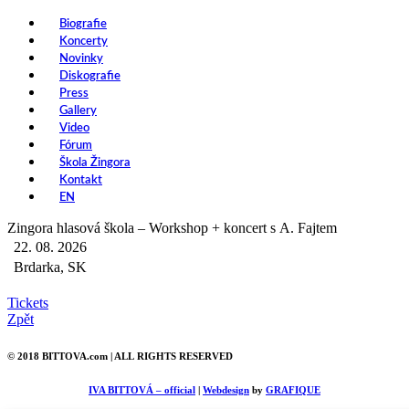
Biografie
Koncerty
Novinky
Diskografie
Press
Gallery
Video
Fórum
Škola Žingora
Kontakt
EN
Zingora hlasová škola – Workshop + koncert s A. Fajtem
22. 08. 2026
Brdarka, SK
Tickets
Zpět
© 2018 BITTOVA.com | ALL RIGHTS RESERVED
IVA BITTOVÁ – official
|
Webdesign
by
GRAFIQUE